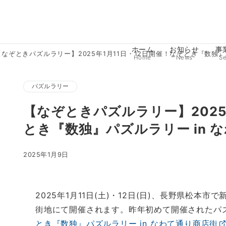
ホーム
お知らせ
事
【なぞときパズルラリー】2025年1月11日・12日開催！なぞとき『数独』
Home
News
Se
パズルラリー
【なぞときパズルラリー】2025
とき『数独』パズルラリー in 
2025年1月9日
2025年1月11日(土)・12日(日)、長野県松本市
街地にて開催されます。昨年初めて開催されたパ
とき『数独』パズルラリー in なわて通り商店街