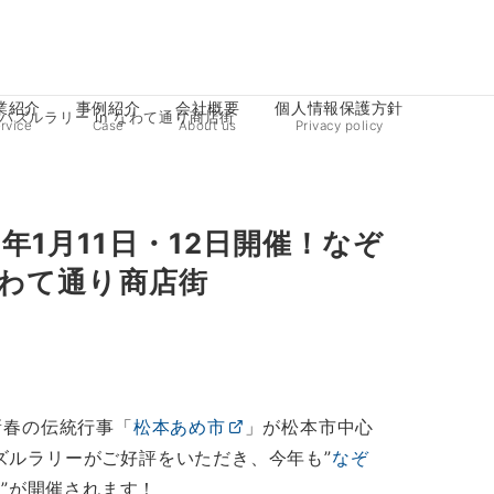
業紹介
事例紹介
会社概要
個人情報保護方針
パズルラリー in なわて通り商店街
rvice
Case
About us
Privacy policy
年1月11日・12日開催！なぞ
なわて通り商店街
で新春の伝統行事「
松本あめ市
」が松本市中心
ズルラリーがご好評をいただき、今年も”
なぞ
”が開催されます！