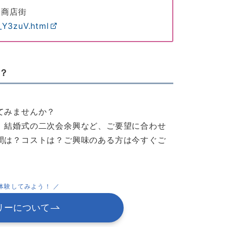
り商店街
x_Y3zuV.html
？
てみませんか？
、結婚式の二次会余興など、ご要望に合わせ
間は？コストは？ご興味のある方は今すぐご
体験してみよう！ ／
リーについて